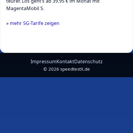
teurer. Los geht’s ab 39.95 € im Monat mit
MagentaMobil S.
»
mehr 5G-Tarife zeigen
Impressum
Kontakt
Datenschutz
©
2026
speedtestX.de